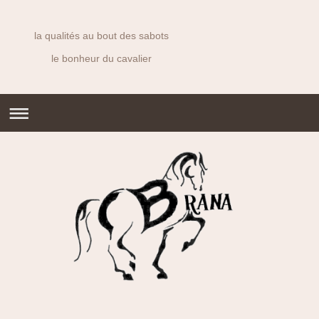
la qualités au bout des sabots
le bonheur du cavalier